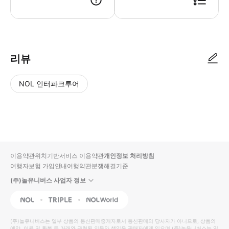
● 예약접수 후 확정이 되면 이용가능합니다. ● 바우처에 안내된 사용 방법
리뷰
NOL 인터파크투어
NOL
별
사
에서
점
진/
작성
높
동
된
은
영
리뷰
순
상
이용약관
위치기반서비스 이용약관
개인정보 처리방침
입니
여행자보험 가입안내
여행약관
분쟁해결기준
다.
(주)놀유니버스 사업자 정보
별
사
NOL
Triple
Interpark Global
점
진/
높
동
(주)놀유니버스
는 일부 상품의 통신판매중개자로서 통신판매의 당사자가 아니므로, 상품의
예약, 이용 및 환불 등 거래와 관련된 의무와 책임은 판매자에게 있으며
(주)놀유니버스
는 일