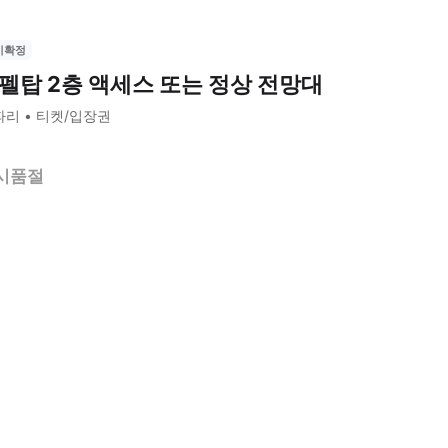
시확정
펠탑 2층 액세스 또는 정상 전망대
파리
티켓/입장권
시품절