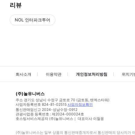
리뷰
NOL 인터파크투어
NOL
에서 작성된 리뷰 입니다.
별점 높은순
별점 높은순
회사소개
이용약관
개인정보처리방침
위치기
(주)놀유니버스
주소
경기도 성남시 수정구 금토로 70 (금토동, 텐엑스타워)
사업자등록번호
824-81-02515
사업자정보확인
통신판매업신고
2024-성남수정-0912
관광사업증 등록번호 : 제2024-000024호
호스팅서비스제공자 (주)놀유니버스｜ 대표이사 이철웅
(주)놀유니버스
는 일부 상품의 통신판매중개자로서 통신판매의 당사자가 아니