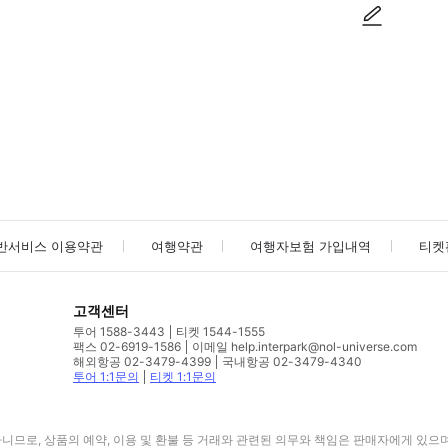
사진/동영상
사진/동영상
반서비스 이용약관
여행약관
여행자보험 가입내역
티켓
고객센터
투어 1588-3443
티켓 1544-1555
팩스 02-6919-1586
이메일 help.interpark@nol-universe.com
해외항공 02-3479-4399
국내항공 02-3479-4340
투어 1:1문의
티켓 1:1문의
므로, 상품의 예약, 이용 및 환불 등 거래와 관련된 의무와 책임은 판매자에게 있으