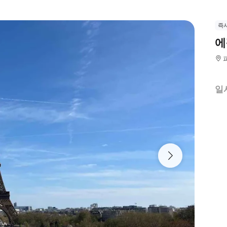
즉
에
일