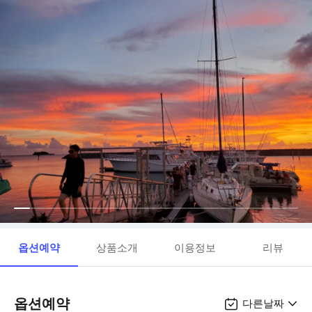
옵션예약
상품소개
이용정보
리뷰
옵션예약
다른날짜