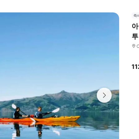
즉
아
투
C
1