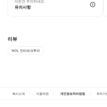
이런건 주의하세요
유의사항
● 예약접수 후 확정이 되면 이용가능합니다. ● 바우처에 안내된 사용 
리뷰
NOL 인터파크투어
NOL
에서 작성된 리뷰 입니다.
별점 높은순
별점 높은순
회사소개
이용약관
개인정보처리방침
위치기