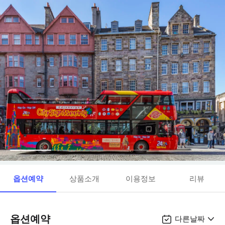
옵션예약
상품소개
이용정보
리뷰
옵션예약
다른날짜