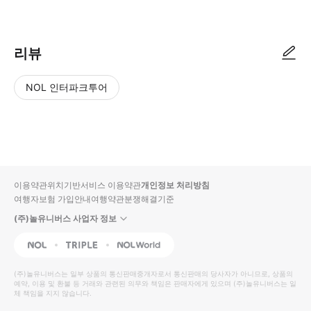
리뷰
NOL 인터파크투어
NOL
별
사
에서
점
진/
작성
높
동
된
은
영
리뷰
순
상
이용약관
위치기반서비스 이용약관
개인정보 처리방침
입니
여행자보험 가입안내
여행약관
분쟁해결기준
다.
(주)놀유니버스 사업자 정보
별
사
NOL
Triple
Interpark Global
점
진/
높
동
(주)놀유니버스
는 일부 상품의 통신판매중개자로서 통신판매의 당사자가 아니므로, 상품의
예약, 이용 및 환불 등 거래와 관련된 의무와 책임은 판매자에게 있으며
은
영
(주)놀유니버스
는 일
체 책임을 지지 않습니다.
순
상