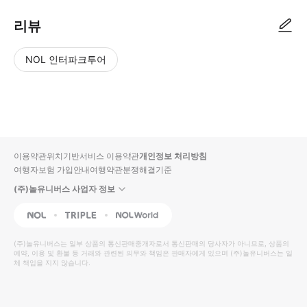
리뷰
NOL 인터파크투어
NOL
별
사
에서
점
진/
작성
높
동
된
은
영
리뷰
순
상
이용약관
위치기반서비스 이용약관
개인정보 처리방침
입니
여행자보험 가입안내
여행약관
분쟁해결기준
다.
(주)놀유니버스 사업자 정보
별
사
NOL
Triple
Interpark Global
점
진/
높
동
(주)놀유니버스
는 일부 상품의 통신판매중개자로서 통신판매의 당사자가 아니므로, 상품의
예약, 이용 및 환불 등 거래와 관련된 의무와 책임은 판매자에게 있으며
은
영
(주)놀유니버스
는 일
체 책임을 지지 않습니다.
순
상