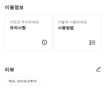
이용정보
▶ 꼭 알아두세요 * 행사장 또는 액티비
이런건 주의하세요
이렇게 사용하세요
유의사항
사용방법
▶ 사용방법 * 이용권을 구매할 때 방문할 장소를 결정할 필요가 없습니다. *
리뷰
NOL 인터파크투어
NOL
별
사
에서
점
진/
작성
높
동