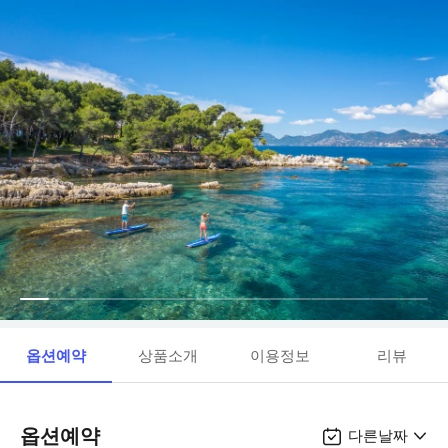
옵션예약
상품소개
이용정보
리뷰
옵션예약
다른날짜