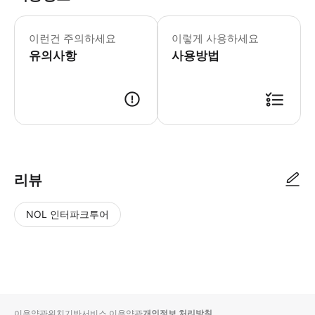
* 소요시간 : 180분 (옵션에 따라 소
이런건 주의하세요
이렇게 사용하세요
유의사항
사용방법
● 예약접수 후 확정이 되면 이용가능합니다. ● 바우처에 안내된 사용 방법
리뷰
NOL 인터파크투어
NOL
별
사
에서
점
진/
작성
높
동
된
은
영
리뷰
순
상
이용약관
위치기반서비스 이용약관
개인정보 처리방침