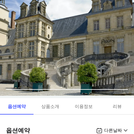
옵션예약
상품소개
이용정보
리뷰
옵션예약
다른날짜