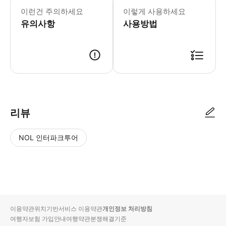
이런건 주의하세요
이렇게 사용하세요
유의사항
사용방법
리뷰
NOL 인터파크투어
NOL
별
사
에서
점
진/
작성
높
동
된
은
영
리뷰
순
상
이용약관
위치기반서비스 이용약관
개인정보 처리방침
입니
여행자보험 가입안내
여행약관
분쟁해결기준
다.