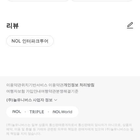
리뷰
NOL 인터파크투어
NOL
별
사
에서
점
진/
작성
높
동
된
은
영
리뷰
순
상
이용약관
위치기반서비스 이용약관
개인정보 처리방침
입니
여행자보험 가입안내
여행약관
분쟁해결기준
다.
(주)놀유니버스 사업자 정보
별
사
NOL
Triple
Interpark Global
점
진/
높
동
(주)놀유니버스
는 일부 상품의 통신판매중개자로서 통신판매의 당사자가 아니므로, 상품의
예약, 이용 및 환불 등 거래와 관련된 의무와 책임은 판매자에게 있으며
은
영
(주)놀유니버스
는 일
체 책임을 지지 않습니다.
순
상