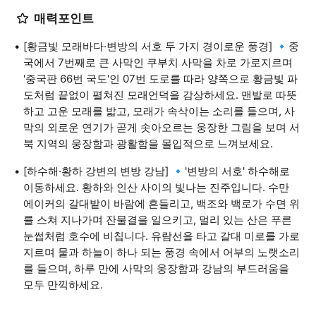
매력포인트
[황금빛 모래바다·변방의 서호 두 가지 경이로운 풍경] 🔹중
국에서 7번째로 큰 사막인 쿠부치 사막을 차로 가로지르며
'중국판 66번 국도'인 07번 도로를 따라 양쪽으로 황금빛 파
도처럼 끝없이 펼쳐진 모래언덕을 감상하세요. 맨발로 따뜻
하고 고운 모래를 밟고, 모래가 속삭이는 소리를 들으며, 사
막의 외로운 연기가 곧게 솟아오르는 웅장한 그림을 보며 서
북 지역의 웅장함과 광활함을 몰입적으로 느껴보세요.
[하수해·황하 강변의 변방 강남] 🔹'변방의 서호' 하수해로
이동하세요. 황하와 인산 사이의 빛나는 진주입니다. 수만
에이커의 갈대밭이 바람에 흔들리고, 백조와 백로가 수면 위
를 스쳐 지나가며 잔물결을 일으키고, 멀리 있는 산은 푸른
눈썹처럼 호수에 비칩니다. 유람선을 타고 갈대 미로를 가로
지르며 물과 하늘이 하나 되는 풍경 속에서 어부의 노랫소리
를 들으며, 하루 만에 사막의 웅장함과 강남의 부드러움을
모두 만끽하세요.