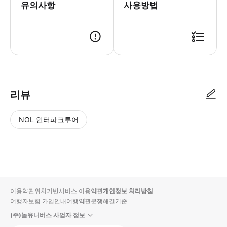
유의사항
사용방법
● 예약접수 후 확정이 되면 이용가능합니다. ● 바우처에 안내된 사용 방법
리뷰
NOL 인터파크투어
NOL
별
사
에서
점
진/
작성
높
동
된
은
영
리뷰
순
상
이용약관
위치기반서비스 이용약관
개인정보 처리방침
입니
여행자보험 가입안내
여행약관
분쟁해결기준
다.
(주)놀유니버스 사업자 정보