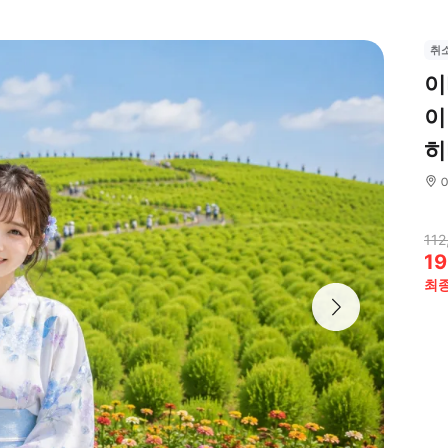
취
이
이
히
112
19
최