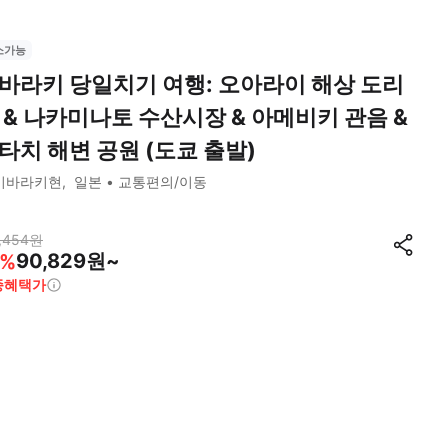
소가능
바라키 당일치기 여행: 오아라이 해상 도리
 & 나카미나토 수산시장 & 아메비키 관음 &
타치 해변 공원 (도쿄 출발)
이바라키현
일본
교통편의/이동
,454
원
90,829원~
%
종혜택가