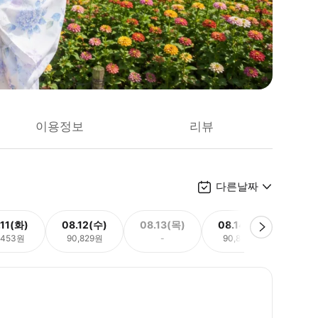
이용정보
리뷰
다른날짜
.11(화)
08.12(수)
08.13(목)
08.14(금)
08.
,453원
90,829원
-
90,829원