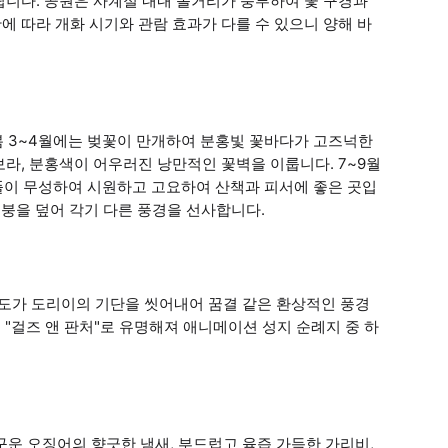
열립니다. 공원은 사계절 내내 볼거리가 풍부하여 꽃 구경과
황에 따라 개화 시기와 관람 효과가 다를 수 있으니 양해 바
봄 3~4월에는 벚꽃이 만개하여 분홍빛 꽃바다가 고즈넉한
보라, 분홍색이 어우러진 낭만적인 꽃벽을 이룹니다. 7~9월
풀이 무성하여 시원하고 고요하여 산책과 피서에 좋은 곳입
지붕을 덮어 각기 다른 풍경을 선사합니다.
파도가 도리이의 기단을 씻어내어 꿈결 같은 환상적인 풍경
 "걸즈 앤 판처"로 유명해져 애니메이션 성지 순례지 중 하
구운 오징어의 향긋한 냄새, 부드럽고 육즙 가득한 가리비,