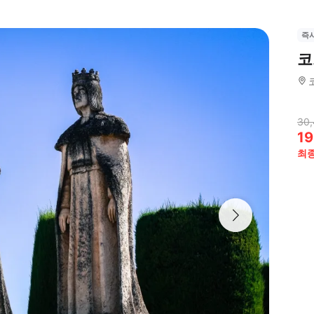
즉
코
30
19
최