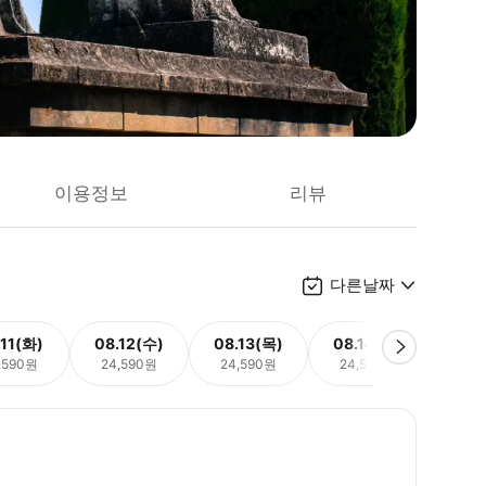
이용정보
리뷰
다른날짜
.11(화)
08.12(수)
08.13(목)
08.14(금)
08.
,590원
24,590원
24,590원
24,590원
24,