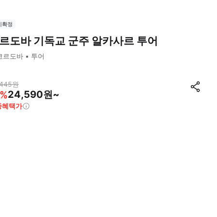
시확정
르도바 기독교 군주 알카사르 투어
코르도바
투어
,445
원
24,590원~
%
종혜택가