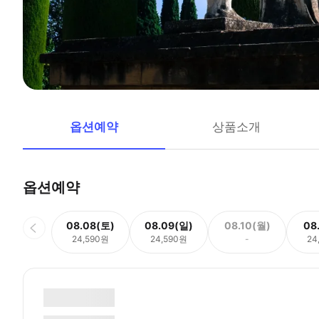
옵션예약
상품소개
옵션예약
08.08(토)
08.09(일)
08.10(월)
08
24,590원
24,590원
-
24