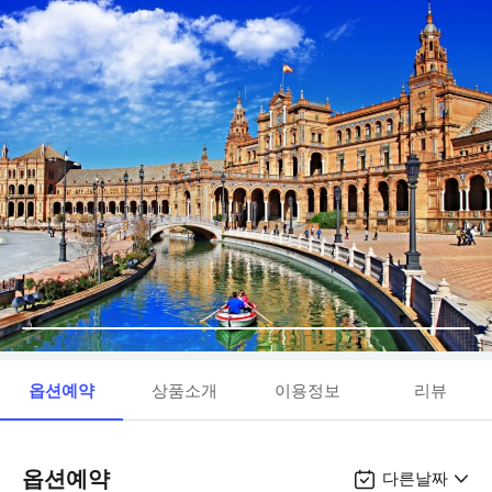
옵션예약
상품소개
이용정보
리뷰
옵션예약
다른날짜