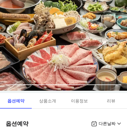
옵션예약
상품소개
이용정보
리뷰
옵션예약
다른날짜