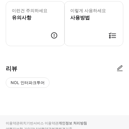
편안한 복장과 발가락이 닫히는 신발을 
이런건 주의하세요
이렇게 사용하세요
유의사항
사용방법
● 예약접수 후 확정이 되면 이용가능합니다. ● 바우처에 안내된 사용 방법
리뷰
NOL 인터파크투어
NOL
별
사
에서
점
진/
작성
높
동
된
은
영
리뷰
순
상
이용약관
위치기반서비스 이용약관
개인정보 처리방침
입니
여행자보험 가입안내
여행약관
분쟁해결기준