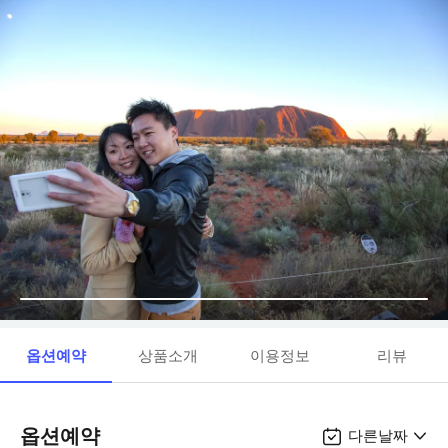
옵션예약
상품소개
이용정보
리뷰
옵션예약
다른날짜