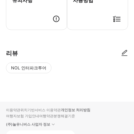
유의사항
사용방법
리뷰
NOL 인터파크투어
NOL
별
사
에서
점
진/
작성
높
동
된
은
영
리뷰
순
상
이용약관
위치기반서비스 이용약관
개인정보 처리방침
입니
여행자보험 가입안내
여행약관
분쟁해결기준
다.
(주)놀유니버스 사업자 정보