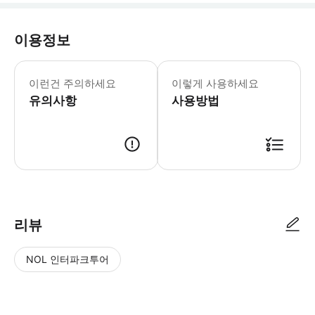
이용정보
[포함사항] · 타이&인터네셔널 뷔페 ·
이런건 주의하세요
이렇게 사용하세요
유의사항
사용방법
* 예약 가능 여부 확인 후, 확정 메일과 바우처가 발송됩니다. * 이메일을 받지
리뷰
NOL 인터파크투어
NOL
별
사
에서
점
진/