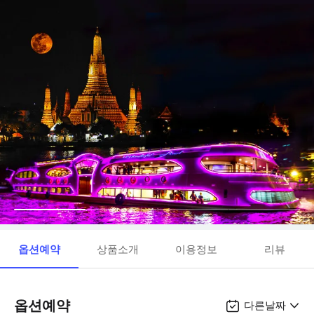
옵션예약
상품소개
이용정보
리뷰
옵션예약
다른날짜