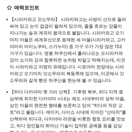
매력포인트
【시라카와고 갓쇼무라】 시라카와고는 사방이 산으로 둘러
싸여 있고 논이 겹겹이 펼쳐져 있으며, 졸졸 흐르는 강물이
지나가는 숲과 계곡의 왕국으로 불립니다. 시라카와고 오기
마치 마을은 세계유산으로 등재된 세 마을(시라카와고, 고카
야마의 아이노쿠라, 스가누마) 중 가구 수가 가장 많은 152
가구가 있습니다. 영봉 하쿠산에서 흘러나오는 오시라카와
강이 쇼가와 강과 합류하면 눈처럼 하얗고 탁해지는데, 이것
이 시라카와고 지명의 유래입니다. 시로야마 전망대는 시라
카와고 오기마치 갓쇼무라의 북동쪽에 있으며, 이곳에서 갓
쇼무라와 길게 뻗은 하쿠산을 한눈에 볼 수 있습니다.
【히다 다카야마 옛 거리 산책】 기후현 북부, 히다 지역 중
심부에 위치한 다카야마 시내는 에도 시대부터의 성하 마을,
상인 마을의 완전한 형태를 보존하고 있어 "히다의 작은 교
토"라고 불립니다. 메이지, 다이쇼 시대에 지어진 "산마치"를
산책하며 히다규, 다카야마 라면을 비롯한 향토 요리를 맛보
고, 히다 장인들의 뛰어난 기술이 집약된 공예품 등을 감상