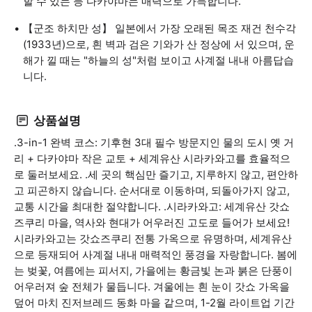
할 수 있는 등 다카야마는 매력으로 가득합니다.
【군조 하치만 성】 일본에서 가장 오래된 목조 재건 천수각
(1933년)으로, 흰 벽과 검은 기와가 산 정상에 서 있으며, 운
해가 낄 때는 "하늘의 성"처럼 보이고 사계절 내내 아름답습
니다.
상품설명
.3-in-1 완벽 코스: 기후현 3대 필수 방문지인 물의 도시 옛 거
리 + 다카야마 작은 교토 + 세계유산 시라카와고를 효율적으
로 둘러보세요. .세 곳의 핵심만 즐기고, 지루하지 않고, 편안하
고 피곤하지 않습니다. 순서대로 이동하며, 되돌아가지 않고,
교통 시간을 최대한 절약합니다. .시라카와고: 세계유산 갓쇼
즈쿠리 마을, 역사와 현대가 어우러진 고도로 들어가 보세요!
시라카와고는 갓쇼즈쿠리 전통 가옥으로 유명하며, 세계유산
으로 등재되어 사계절 내내 매력적인 풍경을 자랑합니다. 봄에
는 벚꽃, 여름에는 피서지, 가을에는 황금빛 논과 붉은 단풍이
어우러져 숲 전체가 물듭니다. 겨울에는 흰 눈이 갓쇼 가옥을
덮어 마치 진저브레드 동화 마을 같으며, 1-2월 라이트업 기간