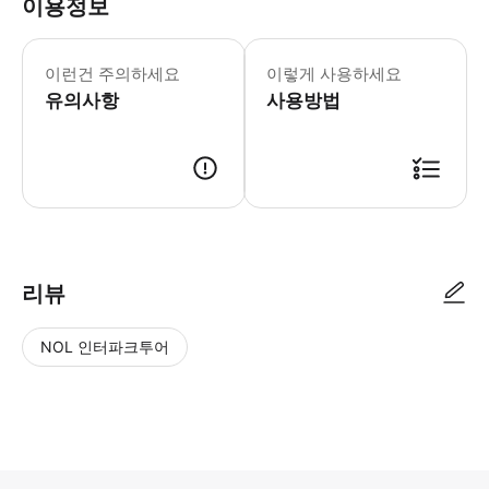
이용정보
* 출발 전날 16:00-21:00 사이
이런건 주의하세요
이렇게 사용하세요
유의사항
사용방법
리뷰
NOL 인터파크투어
NOL
별
사
에서
점
진/
작성
높
동
된
은
영
리뷰