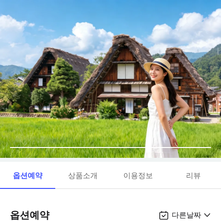
옵션예약
상품소개
이용정보
리뷰
옵션예약
다른날짜