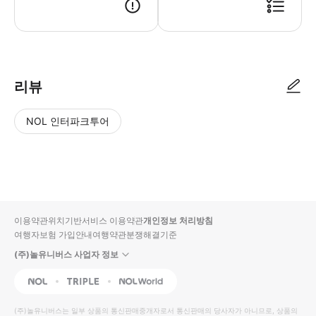
● 예약접수 후 확정이 되면 이용가능합니다. ● 바우처에 안내된 사용 방법
리뷰
NOL 인터파크투어
NOL
별
사
에서
점
진/
작성
높
동
된
은
영
리뷰
순
상
이용약관
위치기반서비스 이용약관
개인정보 처리방침
입니
여행자보험 가입안내
여행약관
분쟁해결기준
다.
(주)놀유니버스 사업자 정보
별
사
NOL
Triple
Interpark Global
점
진/
높
동
(주)놀유니버스
는 일부 상품의 통신판매중개자로서 통신판매의 당사자가 아니므로, 상품의