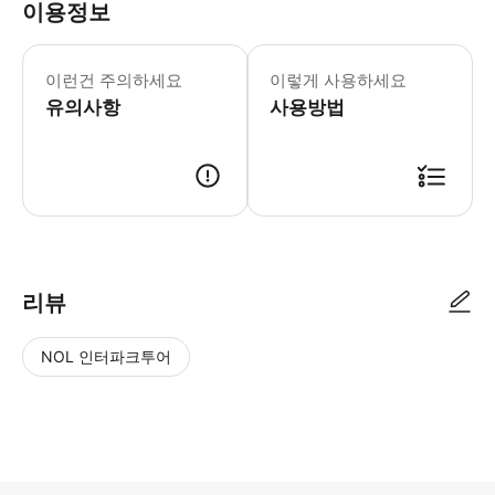
이용정보
식이 요법 또는 알레르기 관련 요청 사항이
이런건 주의하세요
이렇게 사용하세요
유의사항
사용방법
리뷰
NOL 인터파크투어
NOL
별
사
에서
점
진/
작성
높
동
된
은
영