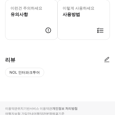
* 소요시간 : 150분 (옵션에 따라 소
이런건 주의하세요
이렇게 사용하세요
유의사항
사용방법
● 예약접수 후 확정이 되면 이용가능합니다. ● 바우처에 안내된 사용 방법
리뷰
NOL 인터파크투어
NOL
별
사
에서
점
진/
작성
높
동
된
은
영
리뷰
순
상
이용약관
위치기반서비스 이용약관
개인정보 처리방침
입니
여행자보험 가입안내
여행약관
분쟁해결기준
다.