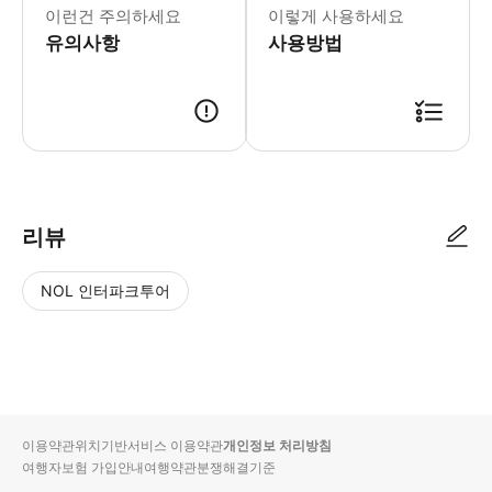
이런건 주의하세요
이렇게 사용하세요
유의사항
사용방법
리뷰
NOL 인터파크투어
NOL
별
사
에서
점
진/
작성
높
동
된
은
영
리뷰
순
상
이용약관
위치기반서비스 이용약관
개인정보 처리방침
입니
여행자보험 가입안내
여행약관
분쟁해결기준
다.