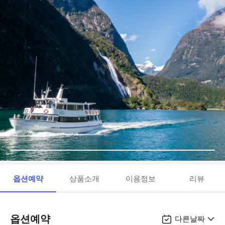
옵션예약
상품소개
이용정보
리뷰
옵션예약
다른날짜