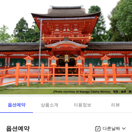
옵션예약
상품소개
이용정보
리뷰
옵션예약
다른날짜