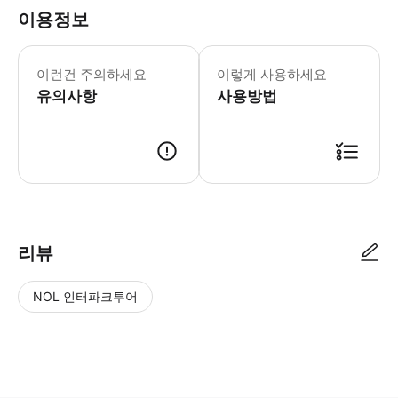
이용정보
본 액티비티에는 강화된 건강 & 위생
지속가능성을 위한 노력 * 본 투어는 
이런건 주의하세요
이렇게 사용하세요
유의사항
사용방법
리뷰
NOL 인터파크투어
NOL
별
사
에서
점
진/
작성
높
동
된