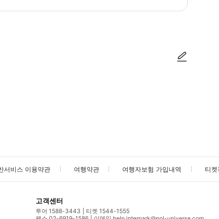
방법을 확인한 후 이용해 주시기 바랍니다. ● 48시간 이내에 바우처를 받지 
사진/동영상
사진/동영상
반서비스 이용약관
여행약관
여행자보험 가입내역
티켓
고객센터
투어 1588-3443
티켓 1544-1555
팩스 02-6919-1586
이메일 help.interpark@nol-universe.com