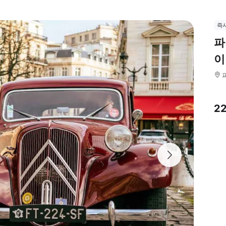
즉
파
이
2