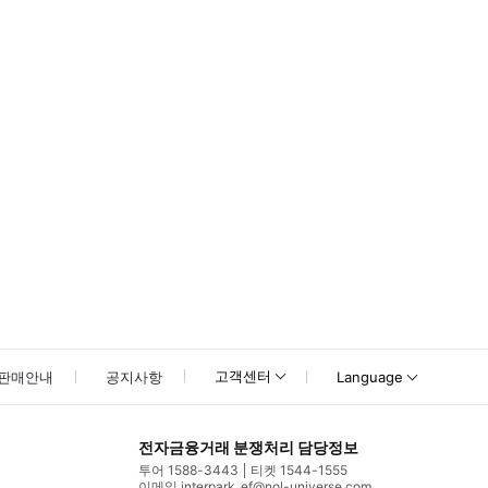
못하신 경우 고객센터로 문의해 주시기 바랍니다.
고객센터
판매안내
공지사항
Language
전자금융거래 분쟁처리 담당정보
투어 1588-3443
티켓 1544-1555
이메일 interpark_ef@nol-universe.com