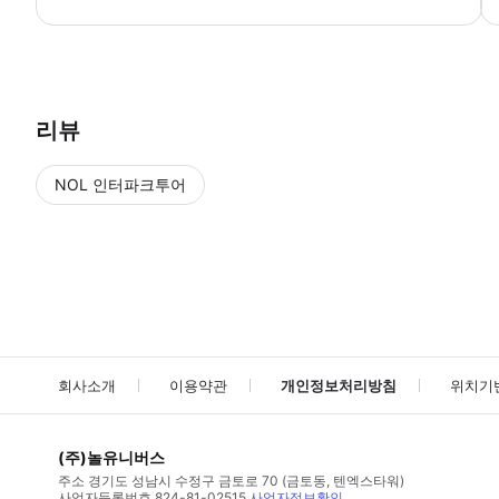
● 예약접수 후 확정이 되면 이용가능합니다. ● 바우처에 안내된 사용 
리뷰
NOL 인터파크투어
NOL
에서 작성된 리뷰 입니다.
별점 높은순
별점 높은순
회사소개
이용약관
개인정보처리방침
위치기
(주)놀유니버스
주소
경기도 성남시 수정구 금토로 70 (금토동, 텐엑스타워)
사업자등록번호
824-81-02515
사업자정보확인