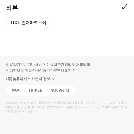
리뷰
NOL 인터파크투어
NOL
별
사
에서
점
진/
작성
높
동
된
은
영
리뷰
순
상
이용약관
위치기반서비스 이용약관
개인정보 처리방침
입니
여행자보험 가입안내
여행약관
분쟁해결기준
다.
(주)놀유니버스 사업자 정보
별
사
NOL
Triple
Interpark Global
점
진/
높
동
(주)놀유니버스
는 일부 상품의 통신판매중개자로서 통신판매의 당사자가 아니므로, 상품의
예약, 이용 및 환불 등 거래와 관련된 의무와 책임은 판매자에게 있으며
은
영
(주)놀유니버스
는 일
체 책임을 지지 않습니다.
순
상