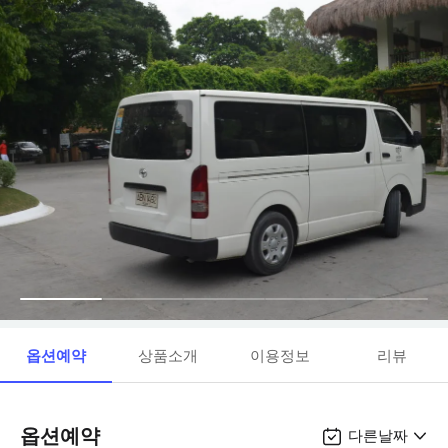
옵션예약
상품소개
이용정보
리뷰
옵션예약
다른날짜