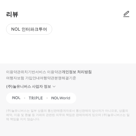
리뷰
NOL 인터파크투어
NOL
별
사
에서
점
진/
작성
높
동
된
은
영
리뷰
순
상
이용약관
위치기반서비스 이용약관
개인정보 처리방침
입니
여행자보험 가입안내
여행약관
분쟁해결기준
다.
(주)놀유니버스 사업자 정보
별
사
NOL
Triple
Interpark Global
점
진/
높
동
(주)놀유니버스
는 일부 상품의 통신판매중개자로서 통신판매의 당사자가 아니므로, 상품의
예약, 이용 및 환불 등 거래와 관련된 의무와 책임은 판매자에게 있으며
은
영
(주)놀유니버스
는 일
체 책임을 지지 않습니다.
순
상