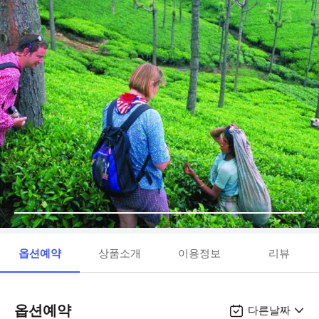
옵션예약
상품소개
이용정보
리뷰
옵션예약
다른날짜