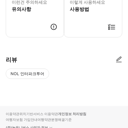
이런건 주의하세요
이렇게 사용하세요
유의사항
사용방법
리뷰
NOL 인터파크투어
NOL
별
사
에서
점
진/
작성
높
동
된
은
영
리뷰
순
상
이용약관
위치기반서비스 이용약관
개인정보 처리방침
입니
여행자보험 가입안내
여행약관
분쟁해결기준
다.
(주)놀유니버스 사업자 정보