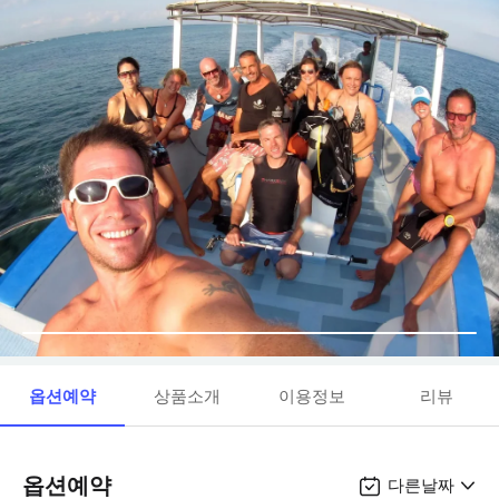
옵션예약
상품소개
이용정보
리뷰
옵션예약
다른날짜