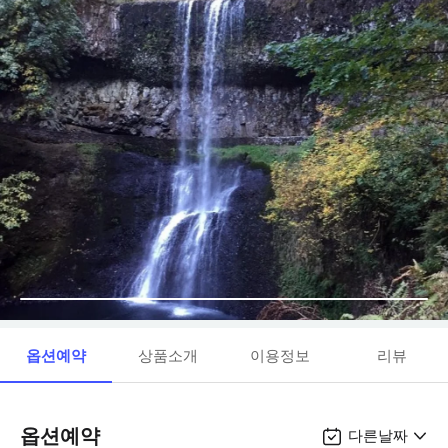
옵션예약
상품소개
이용정보
리뷰
옵션예약
다른날짜