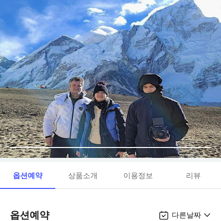
옵션예약
상품소개
이용정보
리뷰
옵션예약
다른날짜