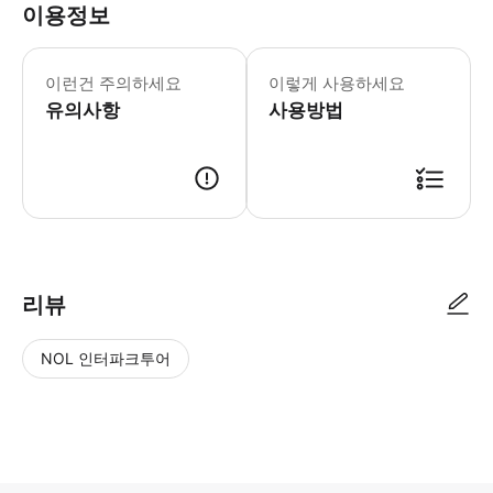
이용정보
이런건 주의하세요
이렇게 사용하세요
유의사항
사용방법
리뷰
NOL 인터파크투어
NOL
별
사
에서
점
진/
작성
높
동
된
은
영