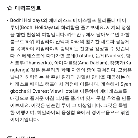
매력포인트
Bodhi Holidays의 에베레스트 베이스캠프 헬리콥터 데이
투어(Bodhi Holidays)의 화려함을 즐겨보세요. 세계의 정점
을 향한 천상의 여행입니다. 카트만두에서 날아오르면 마할
룽구르 하위 히말라야 산맥과 아래의 활기찬 셰르파 공동체
를 목격하여 히말라야의 숨막히는 전경을 감상할 수 있습니
다. 에베레스트에 다가가면 로쉐(Lotshe), 눕체(Nuptse), 탐
세르쿠(Thamserku), 아마다블람(Ama Dablam), 캉텡가(Ka
ngtenga) 같은 봉우리와 함께 자연의 춤이 펼쳐진다. 모험은
날씨가 허락하는 한 주변 환경과 친밀한 만남을 제공하는 에
베레스트 베이스 캠프에서 정점에 이릅니다. 계속해서 Syan
gboche의 Everest View Hotel로 이동하여 에베레스트를
배경으로 즐거운 아침 식사를 즐기며 잊지 못할 추억을 만들
어보세요. 이것은 단순한 투어 그 이상입니다. 그것은 특별
한 여행이며, 히말라야의 웅장함 속에서 경이로움으로 엮인
이야기입니다.