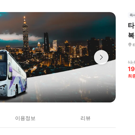
즉
타
복
13,
19
최
이용정보
리뷰