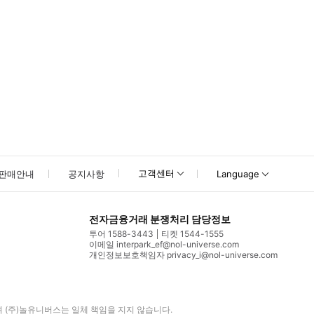
고객센터
판매안내
공지사항
Language
전자금융거래 분쟁처리 담당정보
투어 1588-3443
티켓 1544-1555
이메일 interpark_ef@nol-universe.com
개인정보보호책임자 privacy_i@nol-universe.com
며
(주)놀유니버스
는 일체 책임을 지지 않습니다.