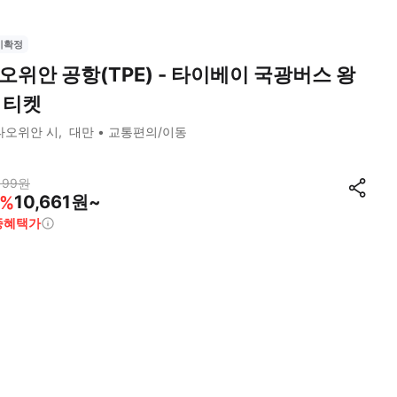
시확정
오위안 공항(TPE) - 타이베이 국광버스 왕
 티켓
타오위안 시
대만
교통편의/이동
199
원
10,661원~
%
종혜택가