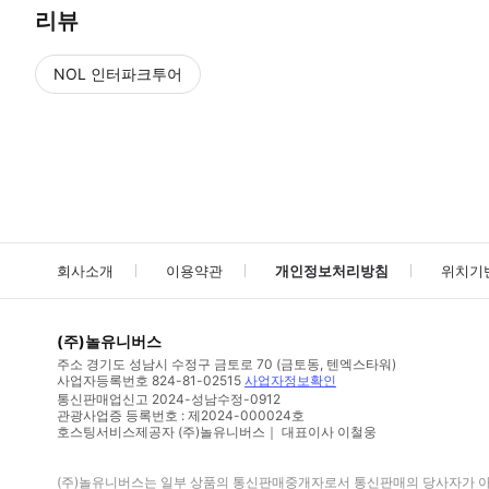
리뷰
NOL 인터파크투어
NOL
에서 작성된 리뷰 입니다.
별점 높은순
별점 높은순
회사소개
이용약관
개인정보처리방침
위치기
(주)놀유니버스
주소
경기도 성남시 수정구 금토로 70 (금토동, 텐엑스타워)
사업자등록번호
824-81-02515
사업자정보확인
통신판매업신고
2024-성남수정-0912
관광사업증 등록번호 : 제2024-000024호
호스팅서비스제공자 (주)놀유니버스｜ 대표이사 이철웅
(주)놀유니버스
는 일부 상품의 통신판매중개자로서 통신판매의 당사자가 아니