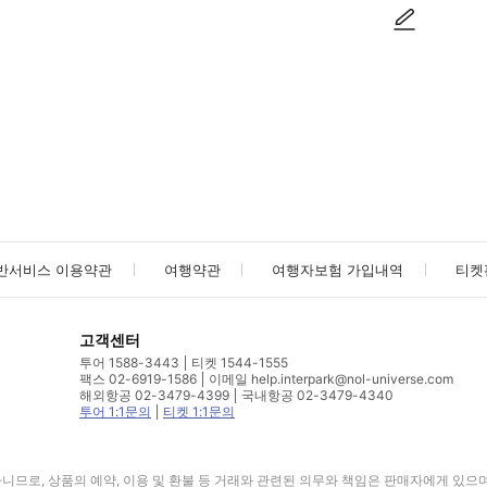
사진/동영상
사진/동영상
반서비스 이용약관
여행약관
여행자보험 가입내역
티켓
고객센터
투어 1588-3443
티켓 1544-1555
팩스 02-6919-1586
이메일 help.interpark@nol-universe.com
해외항공 02-3479-4399
국내항공 02-3479-4340
투어 1:1문의
티켓 1:1문의
므로, 상품의 예약, 이용 및 환불 등 거래와 관련된 의무와 책임은 판매자에게 있으