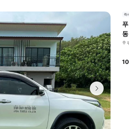
즉
푸
동
1