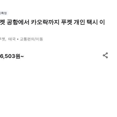
시확정
켓 공항에서 카오락까지 푸켓 개인 택시 이
푸껫
태국
교통편의/이동
06,503원~