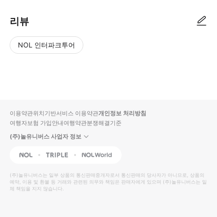
리뷰
NOL 인터파크투어
NOL
별
사
에서
점
진/
작성
높
동
된
은
영
리뷰
순
상
이용약관
위치기반서비스 이용약관
개인정보 처리방침
입니
여행자보험 가입안내
여행약관
분쟁해결기준
다.
(주)놀유니버스 사업자 정보
별
사
NOL
Triple
Interpark Global
점
진/
높
동
(주)놀유니버스
는 일부 상품의 통신판매중개자로서 통신판매의 당사자가 아니므로, 상품의
예약, 이용 및 환불 등 거래와 관련된 의무와 책임은 판매자에게 있으며
은
영
(주)놀유니버스
는 일
체 책임을 지지 않습니다.
순
상