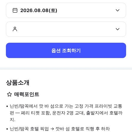
2026.08.08(토)
옵션 조회하기
상품소개
매력포인트
닌빈/땀꼭에서 깟 바 섬으로 가는 고정 가격 프라이빗 교통
편 — 페리 티켓 포함, 운전자 2명 교대, 출발지에서 호텔까
지.
닌빈/땀꼭 호텔 픽업 → 깟바 섬 호텔로 직행 후 하차