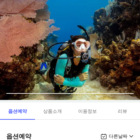
옵션예약
상품소개
이용정보
리뷰
옵션예약
다른날짜