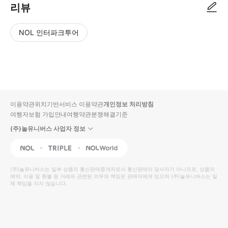
리뷰
NOL 인터파크투어
NOL
별
사
에서
점
진/
작성
높
동
된
은
영
리뷰
순
상
이용약관
위치기반서비스 이용약관
개인정보 처리방침
입니
여행자보험 가입안내
여행약관
분쟁해결기준
다.
(주)놀유니버스 사업자 정보
별
사
NOL
Triple
Interpark Global
점
진/
높
동
(주)놀유니버스
는 일부 상품의 통신판매중개자로서 통신판매의 당사자가 아니므로, 상품의
예약, 이용 및 환불 등 거래와 관련된 의무와 책임은 판매자에게 있으며
은
영
(주)놀유니버스
는 일
체 책임을 지지 않습니다.
순
상