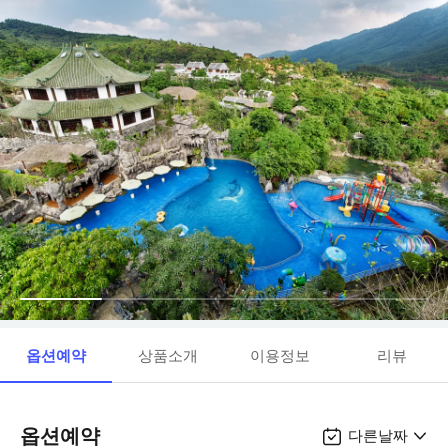
옵션예약
상품소개
이용정보
리뷰
옵션예약
다른날짜