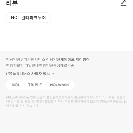
리뷰
NOL 인터파크투어
NOL
별
사
에서
점
진/
작성
높
동
된
은
영
리뷰
순
상
이용약관
위치기반서비스 이용약관
개인정보 처리방침
입니
여행자보험 가입안내
여행약관
분쟁해결기준
다.
(주)놀유니버스 사업자 정보
별
사
NOL
Triple
Interpark Global
점
진/
높
동
(주)놀유니버스
는 일부 상품의 통신판매중개자로서 통신판매의 당사자가 아니므로, 상품의
예약, 이용 및 환불 등 거래와 관련된 의무와 책임은 판매자에게 있으며
은
영
(주)놀유니버스
는 일
체 책임을 지지 않습니다.
순
상