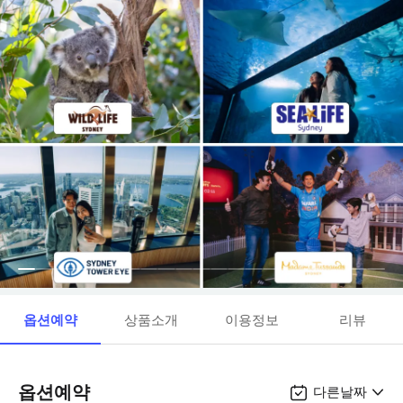
옵션예약
상품소개
이용정보
리뷰
옵션예약
다른날짜