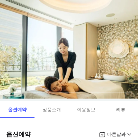
옵션예약
상품소개
이용정보
리뷰
옵션예약
다른날짜