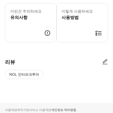
이런건 주의하세요
이렇게 사용하세요
유의사항
사용방법
리뷰
NOL 인터파크투어
NOL
별
사
에서
점
진/
작성
높
동
된
은
영
리뷰
순
상
이용약관
위치기반서비스 이용약관
개인정보 처리방침
입니