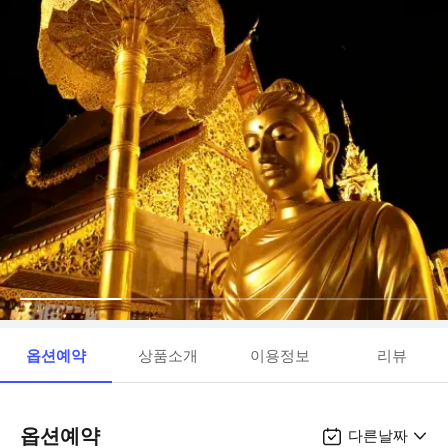
옵션예약
상품소개
이용정보
리뷰
옵션예약
다른날짜