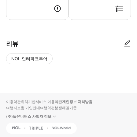
* 예약 가능 여부 확인 후 확정 메일과 바우처가 발송됩니다. * 이메일을
리뷰
NOL 인터파크투어
NOL
별
사
에서
점
진/
작성
높
동
된
은
영
리뷰
순
상
이용약관
위치기반서비스 이용약관
개인정보 처리방침
입니
여행자보험 가입안내
여행약관
분쟁해결기준
다.
(주)놀유니버스 사업자 정보
별
사
NOL
Triple
Interpark Global
점
진/