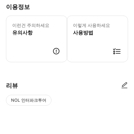
이용정보
이런건 주의하세요
이렇게 사용하세요
유의사항
사용방법
* 18:00시 이후 예약 접수한 건은 다음날 오전에 예약을 확정할 수 있습
리뷰
NOL 인터파크투어
NOL
별
사
에서
점
진/
작성
높
동
된