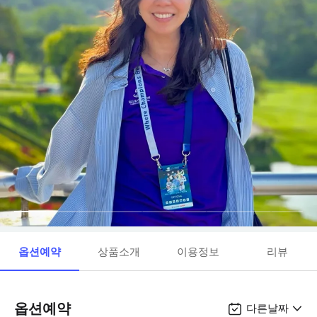
옵션예약
상품소개
이용정보
리뷰
옵션예약
다른날짜