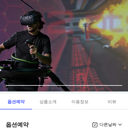
옵션예약
상품소개
이용정보
리뷰
옵션예약
다른날짜