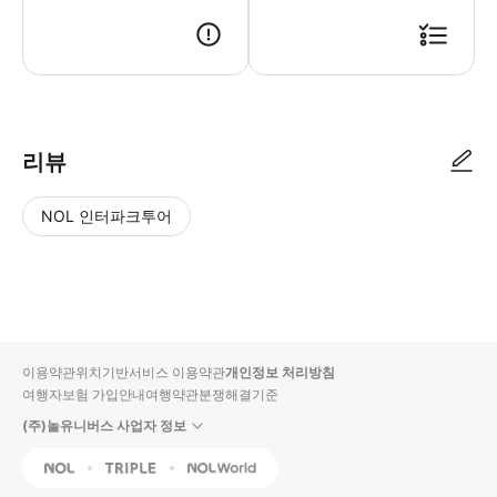
● 예약접수 후 확정이 되면 이용가능합니다. ● 바우처에 안내된 사용 방법
리뷰
NOL 인터파크투어
NOL
별
사
에서
점
진/
작성
높
동
된
은
영
리뷰
순
상
이용약관
위치기반서비스 이용약관
개인정보 처리방침
입니
여행자보험 가입안내
여행약관
분쟁해결기준
다.
(주)놀유니버스 사업자 정보
별
사
NOL
Triple
Interpark Global
점
진/