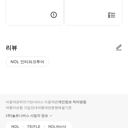
리뷰
NOL 인터파크투어
NOL
별
사
에서
점
진/
작성
높
동
된
은
영
리뷰
순
상
이용약관
위치기반서비스 이용약관
개인정보 처리방침
입니
여행자보험 가입안내
여행약관
분쟁해결기준
다.
(주)놀유니버스 사업자 정보
별
사