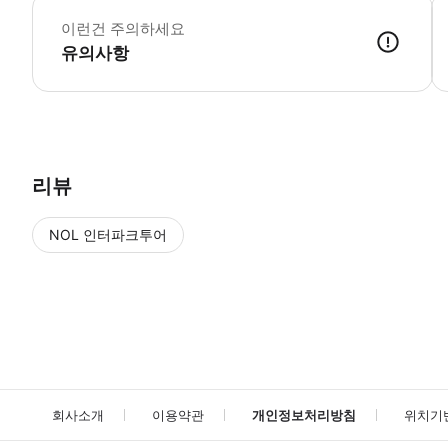
이런건 주의하세요
유의사항
● 예약접수 후 확정이 되면 이용가능합니다. ● 바우처에 안내된 사용 
리뷰
NOL 인터파크투어
NOL
에서 작성된 리뷰 입니다.
별점 높은순
별점 높은순
회사소개
이용약관
개인정보처리방침
위치기