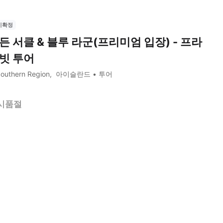
시확정
든 서클 & 블루 라군(프리미엄 입장) - 프라
빗 투어
outhern Region
아이슬란드
투어
시품절