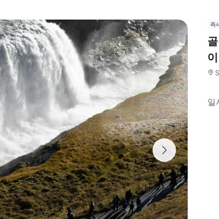
즉
골
이
S
일