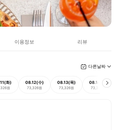
이용정보
리뷰
다른날짜
.11(화)
08.12(수)
08.13(목)
08.14(금)
08.
,326원
73,326원
73,326원
73,326원
73,