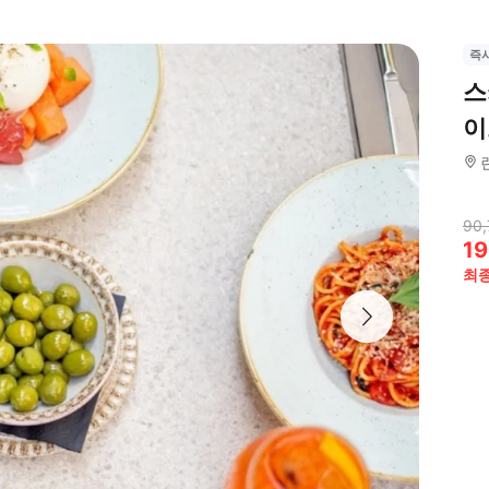
즉
스
이
90,
19
최