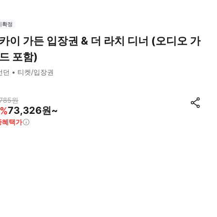
시확정
카이 가든 입장권 & 더 라치 디너 (오디오 가
드 포함)
런던
티켓/입장권
785
원
73,326원~
%
종혜택가