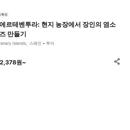
시확정
에르테벤투라: 현지 농장에서 장인의 염소
즈 만들기
anary Islands
스페인
투어
22,378원~