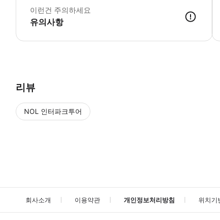
이런건 주의하세요
유의사항
● 예약접수 후 확정이 되면 이용가능합니다. ● 바우처에 안내된 사용 
리뷰
NOL 인터파크투어
NOL
에서 작성된 리뷰 입니다.
별점 높은순
별점 높은순
회사소개
이용약관
개인정보처리방침
위치기