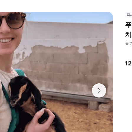
즉
푸
치
C
1