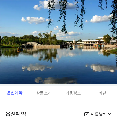
옵션예약
상품소개
이용정보
리뷰
옵션예약
다른날짜