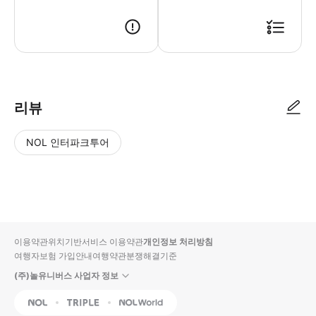
리뷰
NOL 인터파크투어
NOL
별
사
에서
점
진/
작성
높
동
된
은
영
리뷰
순
상
이용약관
위치기반서비스 이용약관
개인정보 처리방침
입니
여행자보험 가입안내
여행약관
분쟁해결기준
다.
(주)놀유니버스 사업자 정보
별
사
NOL
Triple
Interpark Global
점
진/