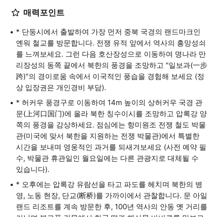
매력포인트
* 단둥시에서 출발하여 가장 먼저 중북 국경의 랜드마크인
옌워 철교를 방문합니다. 전쟁 유적 앞에서 역사의 흥망성쇠
를 느껴보세요. 그런 다음 호산장성으로 이동하여 명나라 만
리장성의 동쪽 끝에서 북한의 풍경을 조망하고 "일보과(一步
跨)"의 경이로움 속에서 이국적인 풍습을 경험해 보세요 (정
상 입장권은 개인경비 부담).
* 허커우 풍경구로 이동하여 14m 높이의 상허커우 국경 관
문(上河口国门)에 올라 북한 칭수이시를 조망하고 압록강 양
쪽의 풍경을 감상하세요. 점심에는 항미원조 전쟁 철도 박물
관(미국에 맞서 북한을 지원하는 전쟁 박물관)에서 특별한
시간을 보내며 영웅적인 과거를 되새겨보세요 (사전 예약 필
수, 박물관 휴관일인 월요일에는 다른 관광지로 대체될 수
있습니다).
* 오후에는 압록강 유람선을 타고 파도를 헤치며 북한의 병
영, 노동 현장, 단교(断桥)를 가까이에서 관찰합니다. 문 아일
랜드 리조트를 계속 방문한 후, 100년 역사의 안동 옛 거리를