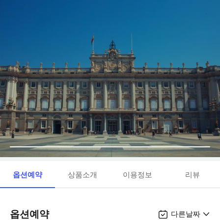
옵션예약
상품소개
이용정보
리뷰
옵션예약
다른날짜