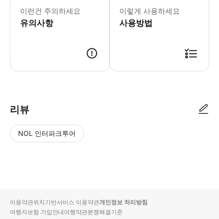
이런건 주의하세요
이렇게 사용하세요
유의사항
사용방법
리뷰
NOL 인터파크투어
NOL
별
사
에서
점
진/
작성
높
동
된
은
영
리뷰
순
상
이용약관
위치기반서비스 이용약관
개인정보 처리방침
입니
여행자보험 가입안내
여행약관
분쟁해결기준
다.