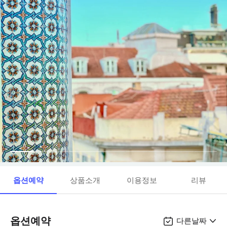
옵션예약
상품소개
이용정보
리뷰
옵션예약
다른날짜