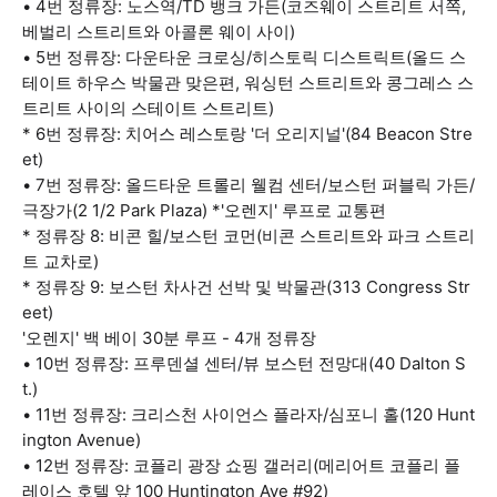
• 4번 정류장: 노스역/TD 뱅크 가든(코즈웨이 스트리트 서쪽,
베벌리 스트리트와 아콜론 웨이 사이)
• 5번 정류장: 다운타운 크로싱/히스토릭 디스트릭트(올드 스
테이트 하우스 박물관 맞은편, 워싱턴 스트리트와 콩그레스 스
트리트 사이의 스테이트 스트리트)
* 6번 정류장: 치어스 레스토랑 '더 오리지널'(84 Beacon Stre
et)
• 7번 정류장: 올드타운 트롤리 웰컴 센터/보스턴 퍼블릭 가든/
극장가(2 1/2 Park Plaza) *'오렌지' 루프로 교통편
* 정류장 8: 비콘 힐/보스턴 코먼(비콘 스트리트와 파크 스트리
트 교차로)
* 정류장 9: 보스턴 차사건 선박 및 박물관(313 Congress Str
eet)
'오렌지' 백 베이 30분 루프 - 4개 정류장
• 10번 정류장: 프루덴셜 센터/뷰 보스턴 전망대(40 Dalton S
t.)
• 11번 정류장: 크리스천 사이언스 플라자/심포니 홀(120 Hunt
ington Avenue)
• 12번 정류장: 코플리 광장 쇼핑 갤러리(메리어트 코플리 플
레이스 호텔 앞 100 Huntington Ave #92)